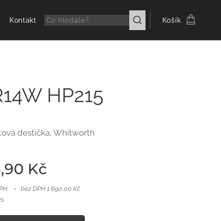
Kontakt
Košík
R14W HP215
itová destička, Whitworth
,90
Kč
DPH
bez DPH 1 690,00 Kč
ks