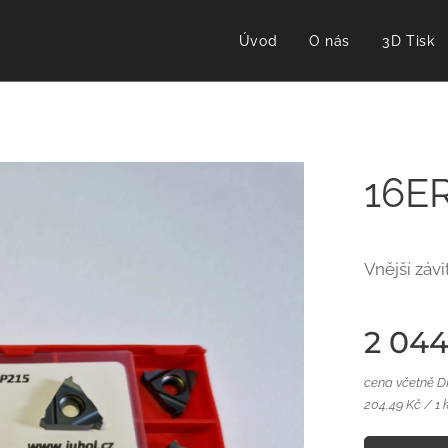
Úvod
O nás
3D Tisk
16E
Vnější záv
2 044
cena včetně 
204,49 Kč / 1 