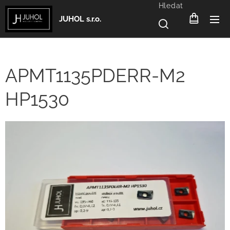
Hledat
JUHOL s.r.o.
APMT1135PDERR-M2
HP1530