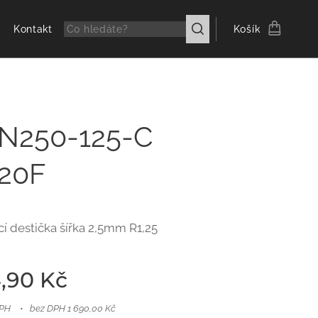
Kontakt
Košík
N250-125-C
20F
í destička šířka 2,5mm R1,25
,90
Kč
DPH
bez DPH 1 690,00 Kč