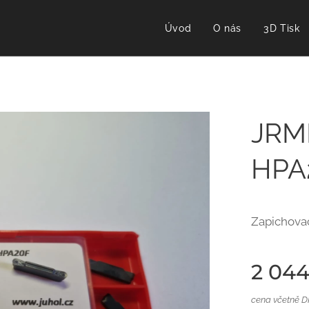
Úvod
O nás
3D Tisk
JRM
HPA
Zapichovac
2 044
cena včetně 