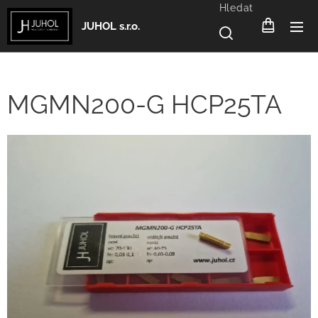
Hledat
JUHOL s.r.o.
MGMN200-G HCP25TA