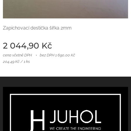
Zapichovací destička šířka 2mm
2 044,90
Kč
cena včetně DPH
bez DPH 1 690,00 Kč
204,49 Kč / 1 ks