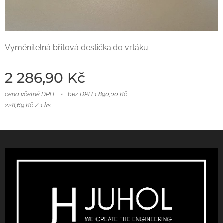
Vyměnitelná břitová destička do vrtáku
2 286,90
Kč
cena včetně DPH
bez DPH 1 890,00 Kč
228,69 Kč / 1 ks