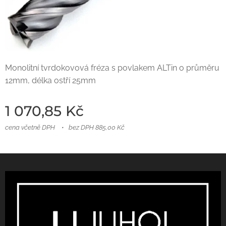
Monolitní tvrdokovová fréza s povlakem ALTin o průměru
12mm, délka ostří 25mm
1 070,85
Kč
cena včetně DPH
bez DPH 885,00 Kč