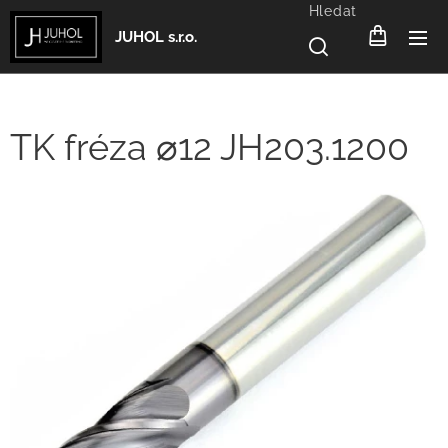
Hledat
JUHOL s.r.o.
TK fréza ⌀12 JH203.1200