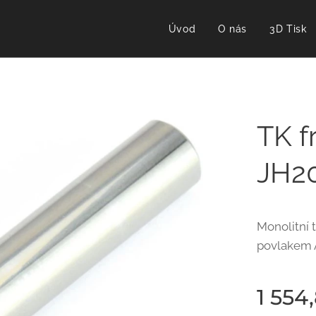
Úvod
O nás
3D Tisk
TK f
JH2
Monolitní 
povlakem 
1 554