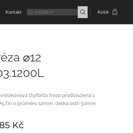
Kontakt
Košík
réza ⌀12
03.1200L
tvrdokovová čtyřbřitá fréza prodloužená s
ALTin o průměru 12mm, délka ostří 50mm
,85
Kč