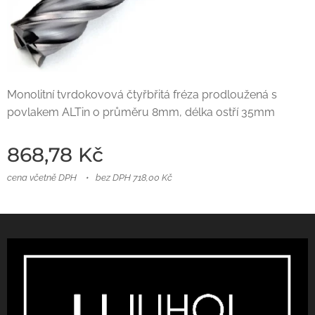
Monolitní tvrdokovová čtyřbřitá fréza prodloužená s
povlakem ALTin o průměru 8mm, délka ostří 35mm
868,78
Kč
cena včetně DPH
bez DPH 718,00 Kč