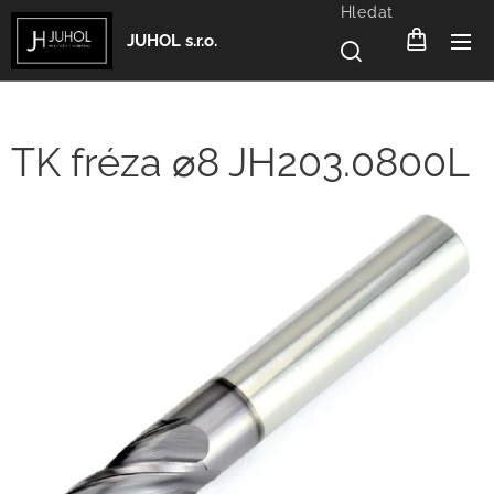
Hledat
JUHOL s.r.o.
TK fréza ⌀8 JH203.0800L