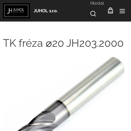
Hledat
JUHOL s.r.o.
TK fréza ⌀20 JH203.2000