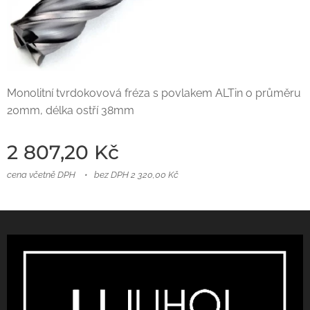
Monolitní tvrdokovová fréza s povlakem ALTin o průměru
20mm, délka ostří 38mm
2 807,20
Kč
cena včetně DPH
bez DPH 2 320,00 Kč