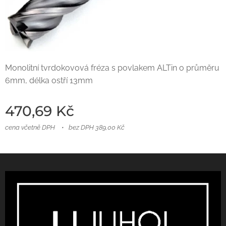
Monolitní tvrdokovová fréza s povlakem ALTin o průměru
6mm, délka ostří 13mm
470,69
Kč
cena včetně DPH
bez DPH 389,00 Kč