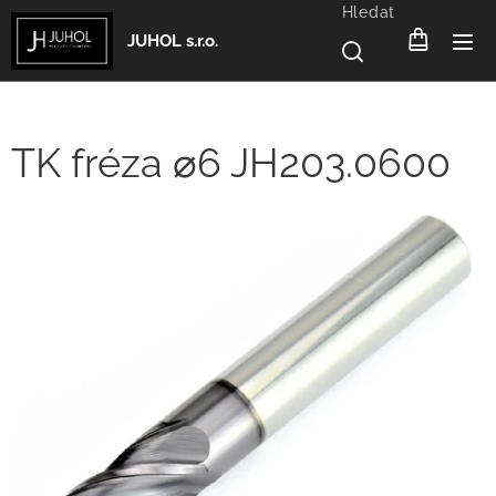
Hledat
JUHOL s.r.o.
TK fréza ⌀6 JH203.0600