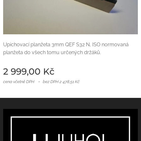
Upichovací planžeta 3mm QEF S32 N, ISO normovaná
planžeta do všech tomu určených držáků.
2 999,00
Kč
cena včetně DPH
bez DPH 2 478,51 Kč