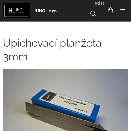
Hledat
JUHOL s.r.o.
Upichovací planžeta
3mm