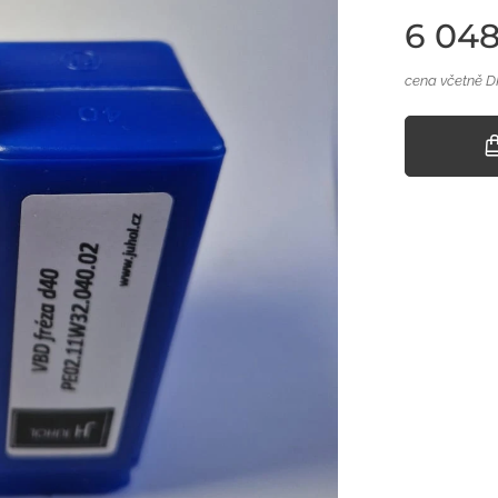
6 048
cena včetně 