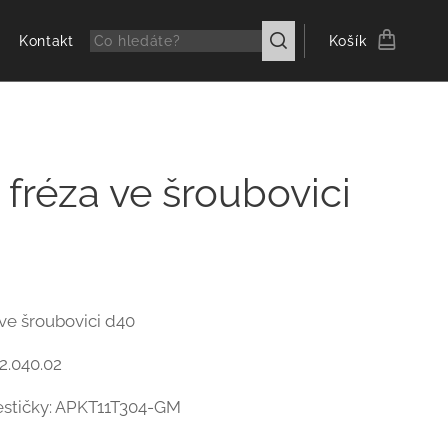
Kontakt
Košík
fréza ve šroubovici
ve šroubovici d40
2.040.02
stičky: APKT11T304-GM