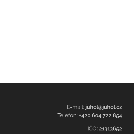
E-mail:
juhol@juhol.cz
Telefon:
+420 604 722 854
IČO
:
21313652