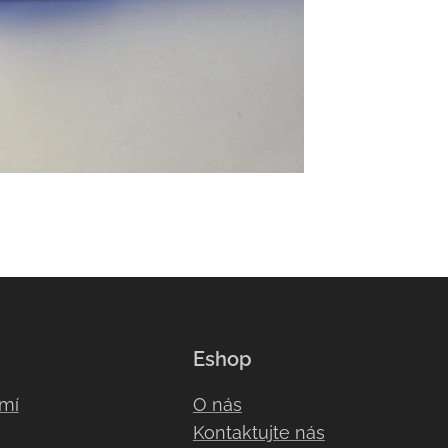
Eshop
omí
O nás
Kontaktujte nás