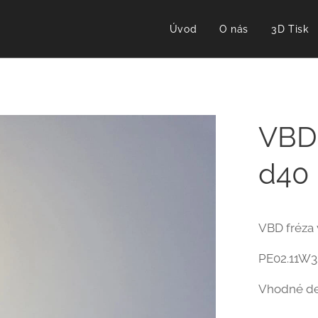
Úvod
O nás
3D Tisk
VBD 
d40
VBD fréza 
PE02.11W3
Vhodné de