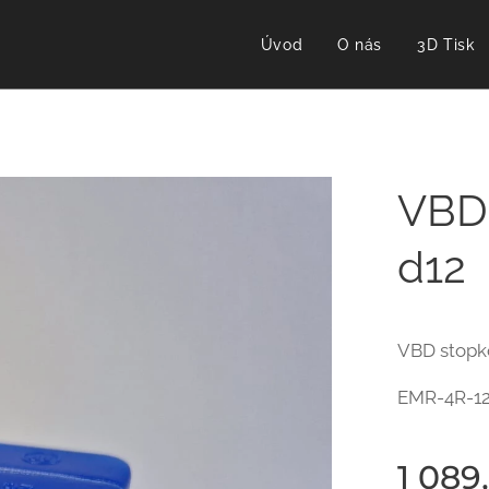
Úvod
O nás
3D Tisk
VBD 
d12
VBD stopko
EMR-4R-12
1 089