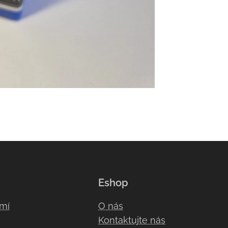
Eshop
omí
O nás
Kontaktujte nás