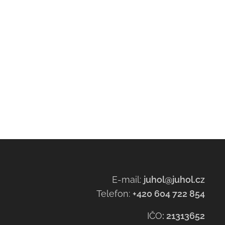
E-mail:
juhol@juhol.cz
Telefon:
+420 604 722 854
IČO
:
21313652