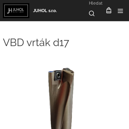
Hledat
JUHOL s.r.o.
VBD vrták d17