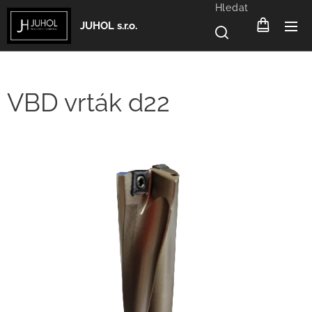
Hledat
JUHOL s.r.o.
VBD vrták d22