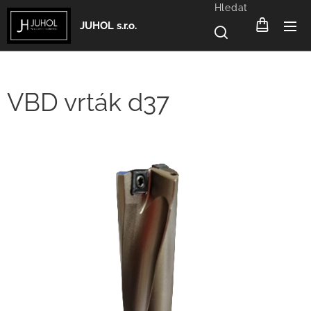
Hledat
JUHOL s.r.o.
VBD vrták d37