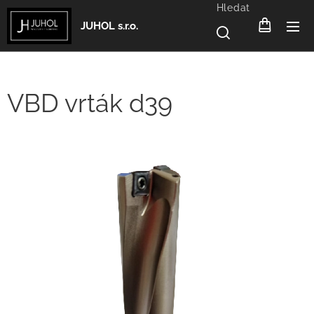
Hledat
JUHOL s.r.o.
VBD vrták d39