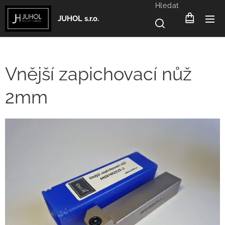
Hledat
JUHOL s.r.o.
Vnější zapichovací nůž
2mm