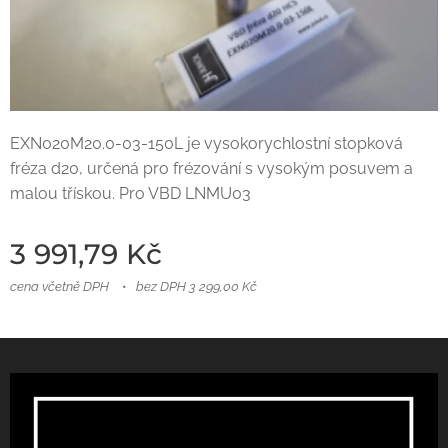
EXN020M20.0-03-150L je vysokorychlostní stopková
fréza d20, určená pro frézování s vysokým posuvem a
malou třískou. Pro VBD LNMU03
3 991,79
Kč
cena včetně DPH
bez DPH 3 299,00 Kč