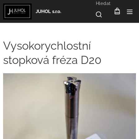
Hledat
JUHOL s.r.o.
Vysokorychlostní
stopková fréza D20