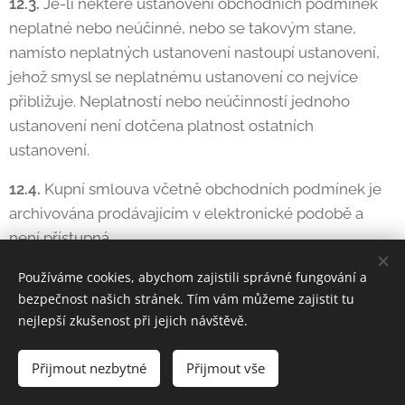
12.3.
Je-li některé ustanovení obchodních podmínek
neplatné nebo neúčinné, nebo se takovým stane,
namísto neplatných ustanovení nastoupí ustanovení,
jehož smysl se neplatnému ustanovení co nejvíce
přibližuje. Neplatností nebo neúčinností jednoho
ustanovení není dotčena platnost ostatních
ustanovení.
12.4.
Kupní smlouva včetně obchodních podmínek je
archivována prodávajícím v elektronické podobě a
není přístupná.
12.5.
Přílohu obchodních podmínek tvoří vzorový
Používáme cookies, abychom zajistili správné fungování a
bezpečnost našich stránek. Tím vám můžeme zajistit tu
formulář pro odstoupení od kupní smlouvy.
nejlepší zkušenost při jejich návštěvě.
12.6.
Kontaktní údaje prodávajícího: adresa pro
doručování
Veliková, 76314 Zlín
, adresa elektronické
Přijmout nezbytné
Přijmout vše
pošty
juhol@juhol.cz
, telefon
+420 604 722 854
.