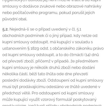
smlouvy o dodávce zvukové nebo obrazové nahrávky
nebo počítačového programu, pokud porušil jejich
původní obal.
5.2.
Nejedná-li se o případ uvedený v čl. 5.1
obchodních podmínek či o jiný případ, kdy nelze od
kupní smlouvy odstoupit, má kupující v souladu s
ustanovením § 1829 odst. 1 občanského zákoníku právo
od kupní smlouvy odstoupit, a to do čtrnácti (14) dnů
od převzetí zboží, přičemž v případě, že předmětem
kupní smlouvy je několik druhů zboží nebo dodání
několika částí, běží tato lhůta ode dne převzetí
poslední dodávky zboží. Odstoupení od kupní smlouvy
musí být prodávajícímu odesláno ve lhůtě uvedené v
předchozí větě. Pro odstoupení od kupní smlouvy
může kupující využit vzorový formulář poskytovaný
prodávajícím, jenž tvoří přílohu obchodních podmínek.