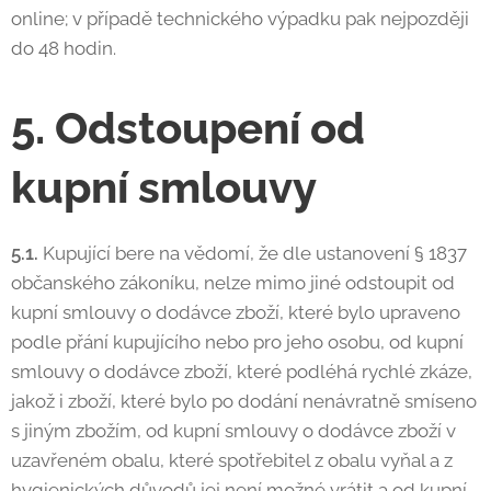
online; v případě technického výpadku pak nejpozději
do 48 hodin.
5. Odstoupení od
kupní smlouvy
5.1.
Kupující bere na vědomí, že dle ustanovení § 1837
občanského zákoníku, nelze mimo jiné odstoupit od
kupní smlouvy o dodávce zboží, které bylo upraveno
podle přání kupujícího nebo pro jeho osobu, od kupní
smlouvy o dodávce zboží, které podléhá rychlé zkáze,
jakož i zboží, které bylo po dodání nenávratně smíseno
s jiným zbožím, od kupní smlouvy o dodávce zboží v
uzavřeném obalu, které spotřebitel z obalu vyňal a z
hygienických důvodů jej není možné vrátit a od kupní