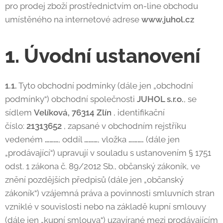
pro prodej zboží prostřednictvím on-line obchodu
umístěného na internetové adrese
www.juhol.cz
1. Úvodní ustanovení
1.1.
Tyto obchodní podmínky (dále jen „obchodní
podmínky“) obchodní společnosti
JUHOL s.r.o.
, se
sídlem
Velíková, 76314 Zlín
, identifikační
číslo:
21313652
, zapsané v obchodním rejstříku
vedeném
………
, oddíl
………
, vložka
……….
(dále jen
„prodávající“) upravují v souladu s ustanovením § 1751
odst. 1 zákona č. 89/2012 Sb., občanský zákoník, ve
znění pozdějších předpisů (dále jen „občanský
zákoník“) vzájemná práva a povinnosti smluvních stran
vzniklé v souvislosti nebo na základě kupní smlouvy
(dále jen „kupní smlouva“) uzavírané mezi prodávajícím